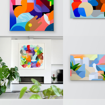
« RCGT » (Sold)
« T » (Sold)
PAINTINGS
PAINTINGS
« Water melon »
« Doin’ it » (